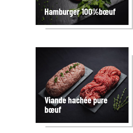
Hamburger 100%bœuf
Viande hachée pure
bœuf